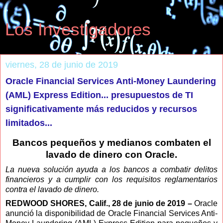
Los Investigadores
viernes, 28 de junio de 2019
Oracle Financial Services Anti-Money Laundering
(AML) Express Edition... presupuestos de TI
significativamente más reducidos y recursos
limitados...
Bancos pequeños y medianos combaten el
lavado de dinero con Oracle.
La nueva solución ayuda a los bancos a combatir delitos
financieros y a cumplir con los requisitos reglamentarios
contra el lavado de dinero.
REDWOOD SHORES, Calif., 28 de junio de 2019 –
Oracle
anunció la disponibilidad de Oracle Financial Services Anti-