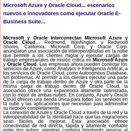
Microsoft Azure y Oracle Cloud... escenarios
nuevos e innovadores como ejecutar Oracle E-
Business Suite...
Microsoft y Oracle interconectan Microsoft Azure y
Oracle Cloud…
Redmond, Washington. y Redwood
Shores, California. Microsoft Corp. y Oracle Corp.
anunciaron una asociación de interoperabilidad en la nube
que permite a los clientes migrar y ejecutar cargas de
trabajo empresariales de misión crítica en
Microsoft Azure
y
Oracle Cloud
. Las empresas ahora pueden conectar los
servicios de Azure, como Analytics e Inteligencia Artifical, a
los servicios de Oracle Cloud, como Autonomous Database,
sin problemas. Al permitir a los clientes ejecutar una parte
de la carga de trabajo dentro de Azure y otra parte de la
misma carga de trabajo dentro de Oracle Cloud, la
asociación ofrece una experiencia altamente optimizada,
con lo mejor de ambas nubes. En conjunto, Azure y Oracle
Cloud ofrecen una tienda única para todos los servicios en
la nube y las aplicaciones que necesitan para administrar
su negocio completamente.
La conexión de Azure y Oracle Cloud a través de la red y la
interoperabilidad de la identidad hace que las migraciones
sean fáciles de mejorar. Esta asociación ofrece
conectividad de red directa, rápida y altamente confiable
entre dos nubes, mientras continúa brindando servicio al