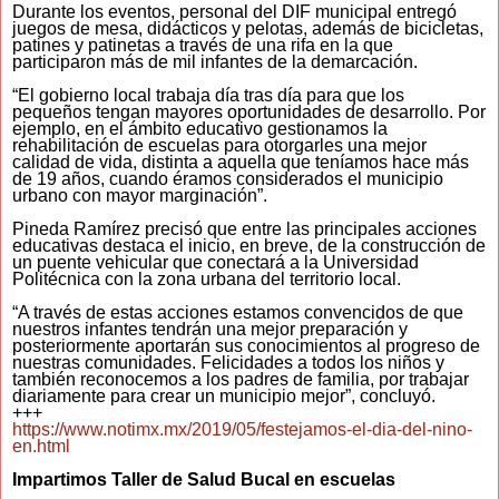
Durante los eventos, personal del DIF municipal entregó
juegos de mesa, didácticos y pelotas, además de bicicletas,
patines y patinetas a través de una rifa en la que
participaron más de mil infantes de la demarcación.
“El gobierno local trabaja día tras día para que los
pequeños tengan mayores oportunidades de desarrollo. Por
ejemplo, en el ámbito educativo gestionamos la
rehabilitación de escuelas para otorgarles una mejor
calidad de vida, distinta a aquella que teníamos hace más
de 19 años, cuando éramos considerados el municipio
urbano con mayor marginación”.
Pineda Ramírez precisó que entre las principales acciones
educativas destaca el inicio, en breve, de la construcción de
un puente vehicular que conectará a la Universidad
Politécnica con la zona urbana del territorio local.
“A través de estas acciones estamos convencidos de que
nuestros infantes tendrán una mejor preparación y
posteriormente aportarán sus conocimientos al progreso de
nuestras comunidades. Felicidades a todos los niños y
también reconocemos a los padres de familia, por trabajar
diariamente para crear un municipio mejor”, concluyó.
+++
https://www.notimx.mx/2019/05/festejamos-el-dia-del-nino-
en.html
Impartimos Taller de Salud Bucal en escuelas