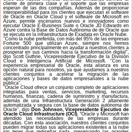
cliente de primera clase y el soporte que las empresas
esperan de las dos compañías. Además de proporcionar
interoperabilidad para los clientes que ejecutan el software
de Oracle en Oracle Cloud y el software de Microsoft en
Azure, permite escenarios nuevos e innovadores como
ejecutar Oracle E-Business Suite o Oracle JD Edwards en
Azure contra la Base de Datos Autónoma de de Oracle que
se ejecuta en la infraestructura de Exadata en Oracle Nube.
"Como la nube preferida, con más del 95% de las empresas
Fortune 500 que utilizan Azure, siempre nos hemos
concentrado principalmente en ayudar a nuestros clientes a
prosperar en sus caminos hacia la transformación digital",
dijo Scott Guthrie, Vicepresidente Ejecutivo de la División
Cloud e Inteligencia Artificial de Microsoft. "Con la
experiencia empresarial de Oracle, esta alianza es una
opción natural para nosotros, ya que ayudamos a nuestros
clientes conjuntos a acelerar la migración de las
aplicaciones y bases de datos empresariales a la nube
pública".
"Oracle Cloud ofrece un conjunto completo de aplicaciones
integradas para ventas, servicios, marketing, recursos
humanos, finanzas, cadena de suministro y manufactura,
además de una Infraestructura Generación 2 altamente
automatizada y segura con la base de datos autónoma de
Oracle", dijo
Don Johnson, Vicepresidente Ejecutivo de
Oracle Cloud Infrastructure (OCI)
. “Oracle y Microsoft han
atendido las necesidades de las empresas durante
décadas. Con esta asociación, nuestros clientes conjuntos
pueden migrar todas sus aplicaciones existentes a la nube
sin tener que rediseñar nada, preservando las grandes