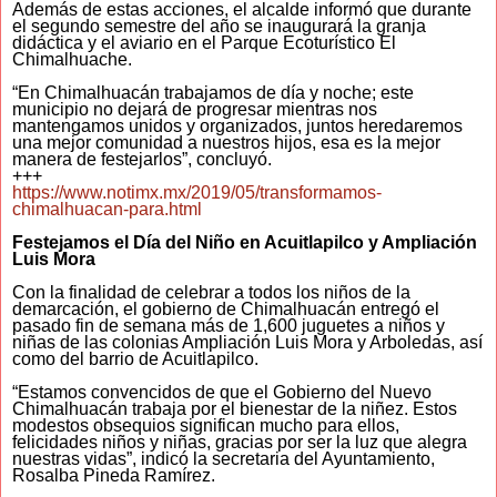
Además de estas acciones, el alcalde informó que durante
el segundo semestre del año se inaugurará la granja
didáctica y el aviario en el Parque Ecoturístico El
Chimalhuache.
“En Chimalhuacán trabajamos de día y noche; este
municipio no dejará de progresar mientras nos
mantengamos unidos y organizados, juntos heredaremos
una mejor comunidad a nuestros hijos, esa es la mejor
manera de festejarlos”, concluyó.
+++
https://www.notimx.mx/2019/05/transformamos-
chimalhuacan-para.html
Festejamos el Día del Niño en Acuitlapilco y Ampliación
Luis Mora
Con la finalidad de celebrar a todos los niños de la
demarcación, el gobierno de Chimalhuacán entregó el
pasado fin de semana más de 1,600 juguetes a niños y
niñas de las colonias Ampliación Luis Mora y Arboledas, así
como del barrio de Acuitlapilco.
“Estamos convencidos de que el Gobierno del Nuevo
Chimalhuacán trabaja por el bienestar de la niñez. Estos
modestos obsequios significan mucho para ellos,
felicidades niños y niñas, gracias por ser la luz que alegra
nuestras vidas”, indicó la secretaria del Ayuntamiento,
Rosalba Pineda Ramírez.