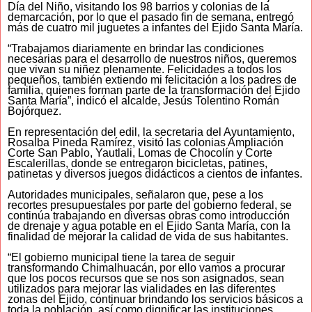
Día del Niño, visitando los 98 barrios y colonias de la
demarcación, por lo que el pasado fin de semana, entregó
más de cuatro mil juguetes a infantes del Ejido Santa María.
“Trabajamos diariamente en brindar las condiciones
necesarias para el desarrollo de nuestros niños, queremos
que vivan su niñez plenamente. Felicidades a todos los
pequeños, también extiendo mi felicitación a los padres de
familia, quienes forman parte de la transformación del Ejido
Santa María”, indicó el alcalde, Jesús Tolentino Román
Bojórquez.
En representación del edil, la secretaria del Ayuntamiento,
Rosalba Pineda Ramírez, visitó las colonias Ampliación
Corte San Pablo, Yautlali, Lomas de Chocolín y Corte
Escalerillas, donde se entregaron bicicletas, patines,
patinetas y diversos juegos didácticos a cientos de infantes.
Autoridades municipales, señalaron que, pese a los
recortes presupuestales por parte del gobierno federal, se
continúa trabajando en diversas obras como introducción
de drenaje y agua potable en el Ejido Santa María, con la
finalidad de mejorar la calidad de vida de sus habitantes.
“El gobierno municipal tiene la tarea de seguir
transformando Chimalhuacán, por ello vamos a procurar
que los pocos recursos que se nos son asignados, sean
utilizados para mejorar las vialidades en las diferentes
zonas del Ejido, continuar brindando los servicios básicos a
toda la población, así como dignificar las instituciones