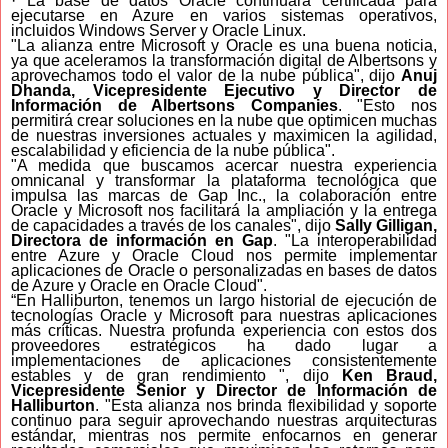
· La base de datos Oracle continuará certificada para
ejecutarse en Azure en varios sistemas operativos,
incluidos Windows Server y Oracle Linux.
"La alianza entre Microsoft y Oracle es una buena noticia,
ya que aceleramos la transformación digital de Albertsons y
aprovechamos todo el valor de la nube pública", dijo
Anuj
Dhanda, Vicepresidente Ejecutivo y Director de
Información de Albertsons Companies
. "Esto nos
permitirá crear soluciones en la nube que optimicen muchas
de nuestras inversiones actuales y maximicen la agilidad,
escalabilidad y eficiencia de la nube pública".
"A medida que buscamos acercar nuestra experiencia
omnicanal y transformar la plataforma tecnológica que
impulsa las marcas de Gap Inc., la colaboración entre
Oracle y Microsoft nos facilitará la ampliación y la entrega
de capacidades a través de los canales", dijo
Sally Gilligan,
Directora de información en Gap
. "La interoperabilidad
entre Azure y Oracle Cloud nos permite implementar
aplicaciones de Oracle o personalizadas en bases de datos
de Azure y Oracle en Oracle Cloud".
“En Halliburton, tenemos un largo historial de ejecución de
tecnologías Oracle y Microsoft para nuestras aplicaciones
más críticas. Nuestra profunda experiencia con estos dos
proveedores estratégicos ha dado lugar a
implementaciones de aplicaciones consistentemente
estables y de gran rendimiento ", dijo
Ken Braud,
Vicepresidente Senior y Director de Información de
Halliburton
. "Esta alianza nos brinda flexibilidad y soporte
continuo para seguir aprovechando nuestras arquitecturas
estándar, mientras nos permite enfocarnos en generar