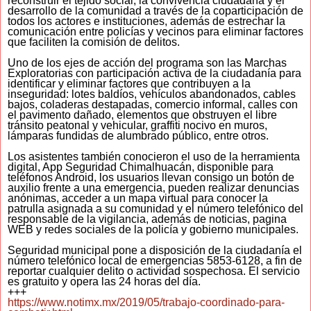
reconstruir el tejido social, la convivencia ciudadana y el
desarrollo de la comunidad a través de la coparticipación de
todos los actores e instituciones, además de estrechar la
comunicación entre policías y vecinos para eliminar factores
que faciliten la comisión de delitos.
Uno de los ejes de acción del programa son las Marchas
Exploratorias con participación activa de la ciudadanía para
identificar y eliminar factores que contribuyen a la
inseguridad: lotes baldíos, vehículos abandonados, cables
bajos, coladeras destapadas, comercio informal, calles con
el pavimento dañado, elementos que obstruyen el libre
tránsito peatonal y vehicular, graffiti nocivo en muros,
lámparas fundidas de alumbrado público, entre otros.
Los asistentes también conocieron el uso de la herramienta
digital, App Seguridad Chimalhuacán, disponible para
teléfonos Android, los usuarios llevan consigo un botón de
auxilio frente a una emergencia, pueden realizar denuncias
anónimas, acceder a un mapa virtual para conocer la
patrulla asignada a su comunidad y el número telefónico del
responsable de la vigilancia, además de noticias, pagina
WEB y redes sociales de la policía y gobierno municipales.
Seguridad municipal pone a disposición de la ciudadanía el
número telefónico local de emergencias 5853-6128, a fin de
reportar cualquier delito o actividad sospechosa. El servicio
es gratuito y opera las 24 horas del día.
+++
https://www.notimx.mx/2019/05/trabajo-coordinado-para-