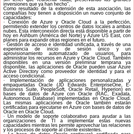
inversiones que ya han hecho".
Como resultado de la extensión de esta asociación, las
compañías hoy tienen a disposición un nuevo conjunto de
capacidades:
· Conexión de Azure y Oracle Cloud a la perfección,
permitiendo extender los centros de datos locales a ambas
nubes. Esta interconexión directa está disponible a partir de
hoy en Ashburn (América del Norte) y Azure US East, con
planes para expandir otras regiones en el futuro.
· Gestión de acceso e identidad unificada, a través de una
experiencia de inicio de sesión único y un
aprovisionamiento automatizado de usuarios, para
administrar los recursos en Azure y Oracle Cloud. También
disponibles en una versión preliminar temprana ya
disponible, las aplicaciones de Oracle pueden usar Azure
Active Directory como proveedor de identidad y para el
acceso condicional.
· Implementación de aplicaciones personalizadas y
empaquetadas Oracle (JD Edwards EnterpriseOne, E-
Business Suite, PeopleSoft, Oracle Retail, Hyperion) en
bases de datos de Azure con Oracle (RAC, Exadata,
Autonomous Database) implementadas en Oracle Cloud.
Las mismas aplicaciones de Oracle también estarán
certificadas para ejecutarse en Azure con bases de datos de
Oracle en Oracle Cloud.
· Un modelo de soporte colaborativo para ayudar a las
organizaciones de TI a implementar estas nuevas
capacidades mientras les permite aprovechar las relaciones
y los procesos de soporte al cliente existentes.