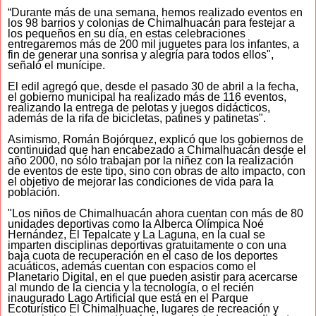
“Durante más de una semana, hemos realizado eventos en
los 98 barrios y colonias de Chimalhuacán para festejar a
los pequeños en su día, en estas celebraciones
entregaremos más de 200 mil juguetes para los infantes, a
fin de generar una sonrisa y alegría para todos ellos",
señaló el munícipe.
El edil agregó que, desde el pasado 30 de abril a la fecha,
el gobierno municipal ha realizado más de 116 eventos,
realizando la entrega de pelotas y juegos didácticos,
además de la rifa de bicicletas, patines y patinetas".
Asimismo, Román Bojórquez, explicó que los gobiernos de
continuidad que han encabezado a Chimalhuacán desde el
año 2000, no sólo trabajan por la niñez con la realización
de eventos de este tipo, sino con obras de alto impacto, con
el objetivo de mejorar las condiciones de vida para la
población.
"Los niños de Chimalhuacán ahora cuentan con más de 80
unidades deportivas como la Alberca Olímpica Noé
Hernández, El Tepalcate y La Laguna, en la cual se
imparten disciplinas deportivas gratuitamente o con una
baja cuota de recuperación en el caso de los deportes
acuáticos, además cuentan con espacios como el
Planetario Digital, en el que pueden asistir para acercarse
al mundo de la ciencia y la tecnología, o el recién
inaugurado Lago Artificial que está en el Parque
Ecoturístico El Chimalhuache, lugares de recreación y