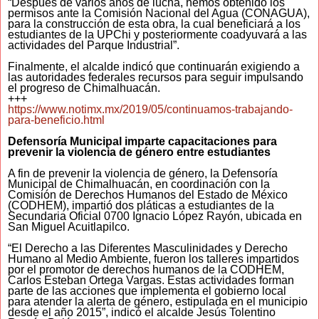
“Después de varios años de lucha, hemos obtenido los
permisos ante la Comisión Nacional del Agua (CONAGUA),
para la construcción de esta obra, la cual beneficiará a los
estudiantes de la UPChi y posteriormente coadyuvará a las
actividades del Parque Industrial”.
Finalmente, el alcalde indicó que continuarán exigiendo a
las autoridades federales recursos para seguir impulsando
el progreso de Chimalhuacán.
+++
https://www.notimx.mx/2019/05/continuamos-trabajando-
para-beneficio.html
Defensoría Municipal imparte capacitaciones para
prevenir la violencia de género entre estudiantes
A fin de prevenir la violencia de género, la Defensoría
Municipal de Chimalhuacán, en coordinación con la
Comisión de Derechos Humanos del Estado de México
(CODHEM), impartió dos pláticas a estudiantes de la
Secundaria Oficial 0700 Ignacio López Rayón, ubicada en
San Miguel Acuitlapilco.
“El Derecho a las Diferentes Masculinidades y Derecho
Humano al Medio Ambiente, fueron los talleres impartidos
por el promotor de derechos humanos de la CODHEM,
Carlos Esteban Ortega Vargas. Estas actividades forman
parte de las acciones que implementa el gobierno local
para atender la alerta de género, estipulada en el municipio
desde el año 2015”, indicó el alcalde Jesús Tolentino