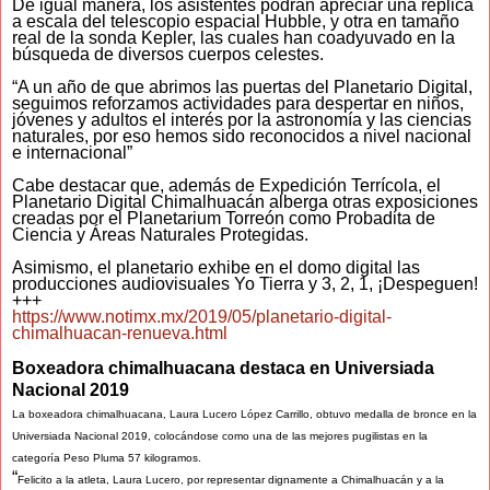
De igual manera, los asistentes podrán apreciar una réplica
a escala del telescopio espacial Hubble, y otra en tamaño
real de la sonda Kepler, las cuales han coadyuvado en la
búsqueda de diversos cuerpos celestes.
“A un año de que abrimos las puertas del Planetario Digital,
seguimos reforzamos actividades para despertar en niños,
jóvenes y adultos el interés por la astronomía y las ciencias
naturales, por eso hemos sido reconocidos a nivel nacional
e internacional”
Cabe destacar que, además de Expedición Terrícola, el
Planetario Digital Chimalhuacán alberga otras exposiciones
creadas por el Planetarium Torreón como Probadita de
Ciencia y Áreas Naturales Protegidas.
Asimismo, el planetario exhibe en el domo digital las
producciones audiovisuales Yo Tierra y 3, 2, 1, ¡Despeguen!
+++
https://www.notimx.mx/2019/05/planetario-digital-
chimalhuacan-renueva.html
Boxeadora chimalhuacana destaca en Universiada
Nacional 2019
La boxeadora chimalhuacana, Laura Lucero López Carrillo, obtuvo medalla de bronce en la
Universiada Nacional 2019, colocándose como una de las mejores pugilistas en la
categoría Peso Pluma 57 kilogramos.
“
Felicito a la atleta, Laura Lucero, por representar dignamente a Chimalhuacán y a la