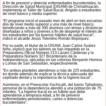
A fin de prevenir y detectar enfermedades bucodentales, la
Dirección de Salud Municipal (DISAM) de Chimalhuacán,
implementa el Taller de Salud Bucal, dirigido a estudiantes
de nivel básico y media superior.
“El programa inició el pasado mes de abril en tres escuelas:
dos de nivel medio superior y una más de nivel básico,
beneficiando a más de 300 alumnos con temas y dinámicas
diseñadas a niños y jóvenes a fin de despertar el interés de
los estudiantes por los buenos hábitos de salud bucal”,
indicó el alcalde Jesús Tolentino Román Bojórquez.
Por su parte, el titular de la DISAM, Juan Carlos Suárez
Niño, explicó que los talleres se han impartido en la
Preparatoria Oficial Número 213 Lázaro Cárdenas y la
Preparatoria Número 327 Bicentenario de la
Independencia, ubicadas en las colonias Benjamín Herrera
y Lomas de San Sebastián, respectivamente.
“En ambos planteles atendimos a más de 225 estudiantes,
en donde además de explicar la técnica adecuada del
cepillado dental y la importancia de la higiene bucal”.
Asimismo, en el Preescolar Xochicalli, del barrio Talladores,
personal de la dependencia atendió a una población de 75
infantes. “La higiene bucal es un hábito que debe
aprenderse a temprana edad, a fin de prevenir
enfermedades periodontales, caries o dolencias
bucodentales”.