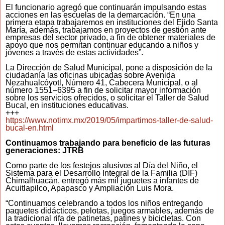
El funcionario agregó que continuarán impulsando estas
acciones en las escuelas de la demarcación. “En una
primera etapa trabajaremos en instituciones del Ejido Santa
María, además, trabajamos en proyectos de gestión ante
empresas del sector privado, a fin de obtener materiales de
apoyo que nos permitan continuar educando a niños y
jóvenes a través de estas actividades”.
La Dirección de Salud Municipal, pone a disposición de la
ciudadanía las oficinas ubicadas sobre Avenida
Nezahualcóyotl, Número 41, Cabecera Municipal, o al
número 1551–6395 a fin de solicitar mayor información
sobre los servicios ofrecidos, o solicitar el Taller de Salud
Bucal, en instituciones educativas.
+++
https://www.notimx.mx/2019/05/impartimos-taller-de-salud-
bucal-en.html
Continuamos trabajando para beneficio de las futuras
generaciones: JTRB
Como parte de los festejos alusivos al Día del Niño, el
Sistema para el Desarrollo Integral de la Familia (DIF)
Chimalhuacán, entregó más mil juguetes a infantes de
Acuitlapilco, Apapasco y Ampliación Luis Mora.
“Continuamos celebrando a todos los niños entregando
paquetes didácticos, pelotas, juegos armables, además de
la tradicional rifa de patinetas, patines y bicicletas. Con