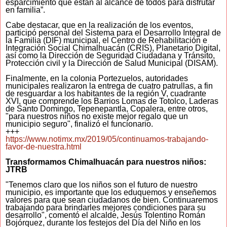
esparcimiento que están al alcance de todos para disfrutar
en familia”.
Cabe destacar, que en la realización de los eventos,
participó personal del Sistema para el Desarrollo Integral de
la Familia (DIF) municipal, el Centro de Rehabilitación e
Integración Social Chimalhuacán (CRIS), Planetario Digital,
así como la Dirección de Seguridad Ciudadana y Tránsito,
Protección civil y la Dirección de Salud Municipal (DISAM).
Finalmente, en la colonia Portezuelos, autoridades
municipales realizaron la entrega de cuatro patrullas, a fin
de resguardar a los habitantes de la región V, cuadrante
XVI, que comprende los Barrios Lomas de Totolco, Laderas
de Santo Domingo, Tepenepantla, Copalera, entre otros,
"para nuestros niños no existe mejor regalo que un
municipio seguro", finalizó el funcionario.
+++
https://www.notimx.mx/2019/05/continuamos-trabajando-
favor-de-nuestra.html
Transformamos Chimalhuacán para nuestros niños:
JTRB
"Tenemos claro que los niños son el futuro de nuestro
municipio, es importante que los eduquemos y enseñemos
valores para que sean ciudadanos de bien. Continuaremos
trabajando para brindarles mejores condiciones para su
desarrollo", comentó el alcalde, Jesús Tolentino Román
Bojórquez, durante los festejos del Día del Niño en los