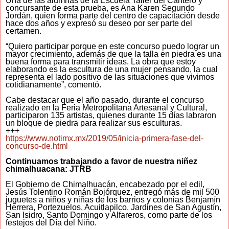
Una de las alumnas de la Escuela Taller del Cantero y
concursante de esta prueba, es Ana Karen Segundo
Jordán, quien forma parte del centro de capacitación desde
hace dos años y expresó su deseo por ser parte del
certamen.
“Quiero participar porque en este concurso puedo lograr un
mayor crecimiento, además de que la talla en piedra es una
buena forma para transmitir ideas. La obra que estoy
elaborando es la escultura de una mujer pensando, la cual
representa el lado positivo de las situaciones que vivimos
cotidianamente”, comentó.
Cabe destacar que el año pasado, durante el concurso
realizado en la Feria Metropolitana Artesanal y Cultural,
participaron 135 artistas, quienes durante 15 días labraron
un bloque de piedra para realizar sus esculturas.
+++
https://www.notimx.mx/2019/05/inicia-primera-fase-del-
concurso-de.html
Continuamos trabajando a favor de nuestra niñez
chimalhuacana: JTRB
El Gobierno de Chimalhuacán, encabezado por el edil,
Jesús Tolentino Román Bojórquez, entregó más de mil 500
juguetes a niños y niñas de los barrios y colonias Benjamín
Herrera, Portezuelos, Acuitlapilco. Jardines de San Agustín,
San Isidro, Santo Domingo y Alfareros, como parte de los
festejos del Día del Niño.