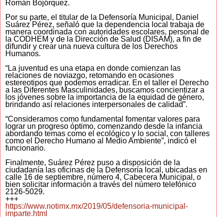
Román Bojórquez.
Por su parte, el titular de la Defensoría Municipal, Daniel
Suárez Pérez, señaló que la dependencia local trabaja de
manera coordinada con autoridades escolares, personal de
la CODHEM y de la Dirección de Salud (DISAM), a fin de
difundir y crear una nueva cultura de los Derechos
Humanos.
“La juventud es una etapa en donde comienzan las
relaciones de noviazgo, retomando en ocasiones
estereotipos que podemos erradicar. En el taller el Derecho
a las Diferentes Masculinidades, buscamos concientizar a
los jóvenes sobre la importancia de la equidad de género,
brindando así relaciones interpersonales de calidad”.
“Consideramos como fundamental fomentar valores para
lograr un progreso óptimo, comenzando desde la infancia
abordando temas como el ecológico y lo social, con talleres
como el Derecho Humano al Medio Ambiente”, indicó el
funcionario.
Finalmente, Suárez Pérez puso a disposición de la
ciudadanía las oficinas de la Defensoría local, ubicadas en
calle 16 de septiembre, número 4, Cabecera Municipal, o
bien solicitar información a través del número telefónico
2126-5029.
+++
https://www.notimx.mx/2019/05/defensoria-municipal-
imparte.html