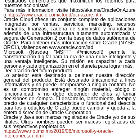
resultados comerciales que maximicen los retornos para
nuestros accionistas".
Para más información, visite https://aka.ms/OracleOnAzure
o
https://www.oracle.com/cloud/oci-
azure.html
Oracle Cloud ofrece un conjunto completo de aplicaciones
integradas por ventas, servicios, marketing, recursos
humanos, finanzas, cadena de suministro y manufactira,
además de una infraestructura altamente automatizada y
segura de Generación 2 con la base de datos autónoma de
Oracle. Para obtener más información sobre Oracle (NYSE:
ORCL), visítenos en www.oracle.com/lad
Microsoft (Nasdaq "MSFT" @microsoft) permite la
transformación digital para la era de una nube inteligente y
una ventaja inteligente. Su misión es capacitar a cada
persona y cada organización en el planeta para lograr más.
Declaración del futuro producto
Lo anterior está destinado a delinear nuestra dirección
general del producto. Está destinado únicamente a fines
informativos y no puede incorporarse a ningún contrato. No
es un compromiso entregar ningún material, código o
funcionalidad, y no debe depender de ellos al tomar
decisiones de compra. El desarrollo, lanzamiento, tiempo y
precio de cualquier característica o funcionalidad descrita
para los productos de Oracle puede cambiar y queda a la
entera discreción de Oracle Corporation.
Oracle y Java son marcas registradas de Oracle y/o de sus
filiales. Otros nombres pueden ser marcas registradas de
sus respectivos propietarios
https://www.notimx.mx/2019/06/microsoft-y-oracle-
interconectan.html